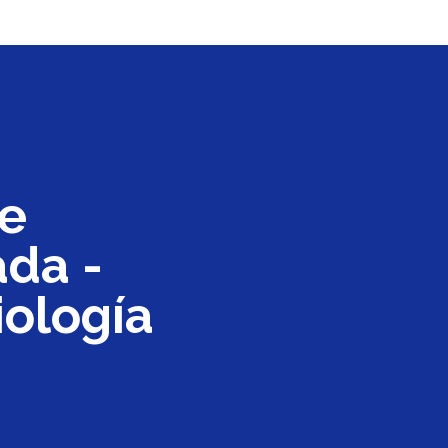
De
ada -
iología