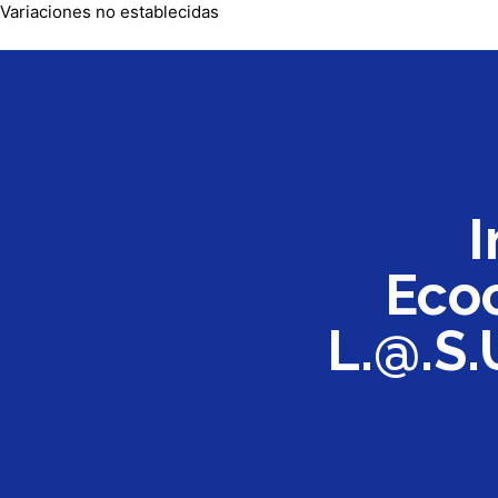
Variaciones no establecidas
I
Ecoc
L.@.S.