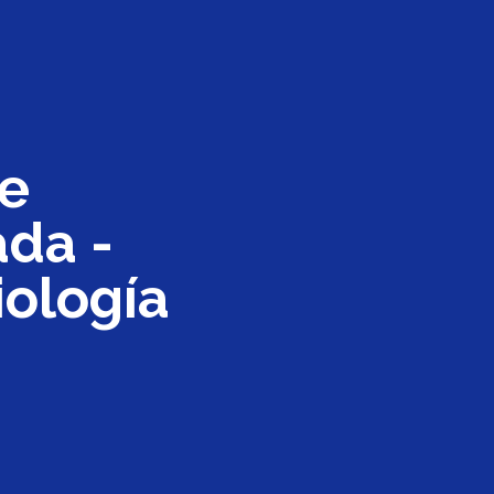
De
ada -
iología