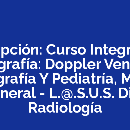
ipción: Curso Integ
grafía: Doppler Ven
grafía Y Pediatría,
eral - L.@.S.U.S. Di
Radiología