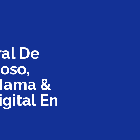
ral De
oso,
 Mama &
gital En