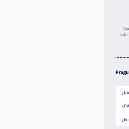
Su
está
Pregu
¿Dó
¿Có
¿En