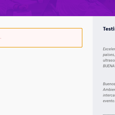
Test
.
Excele
países
ultraso
BUENA
Buenos
Ambien
interca
evento