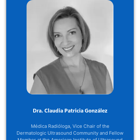
Dra. Claudia Patricia González
Médica Radióloga, Vice Chair of the
Dermatologic Ultrasound Community and Fellow
Member at the American Institute of Ultrasound