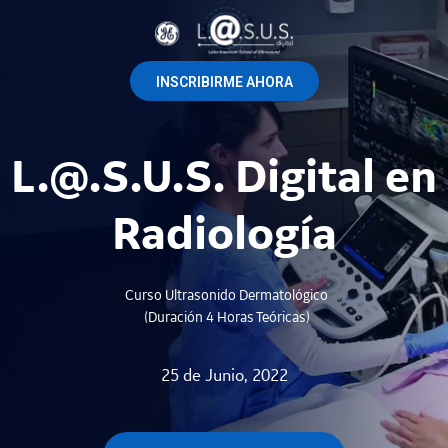
INSCRIBIRME AHORA
L.@.S.U.S. Digital en
Radiología
Curso Ultrasonido Dermatológico
(duración 4 Horas Teóricas)
25 de Junio, 2022