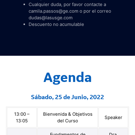
Cualquier duda, por favor contacte a
camila.passos@ge.com o por el correo
dudas@lasusge.com
Descuento no acumulable
Agenda
Sábado, 25 de Junio, 2022
13:00 –
Bienvenida & Objetivos
Speaker
13:05
del Curso
Fundamentos de
Dra.