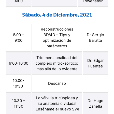
4:00
Lowenstein
Sábado, 4 de Diciembre, 2021
Reconstrucciones
8:00 –
3D/4D – Tips y
Dr Sergio
9:00
optimización de
Baratta
parámetros
Tridimensionalidad del
Dr. Edgar
9:00-10:00
complejo mitro-aórtico:
Fuentes
más allá de lo evidente
10:00-
Descanso
10:30
La válvula tricúspidea y
10:30 –
Dr. Hugo
su anatomía olvidada!
11:30
Zanella
¡Enséñame el nuevo SW!