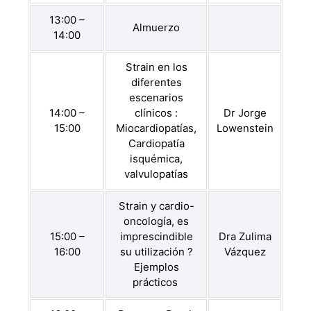
13:00 –
Almuerzo
14:00
Strain en los
diferentes
escenarios
14:00 –
clínicos :
Dr Jorge
15:00
Miocardiopatías,
Lowenstein
Cardiopatía
isquémica,
valvulopatías
Strain y cardio-
oncología, es
15:00 –
imprescindible
Dra Zulima
16:00
su utilización ?
Vázquez
Ejemplos
prácticos