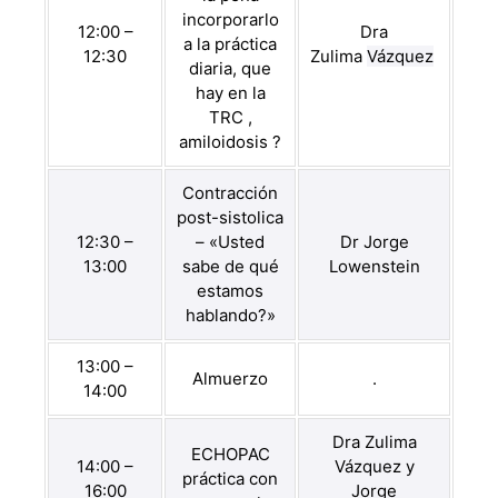
incorporarlo
12:00 –
Dra
a la práctica
12:30
Zulima
Vázquez
diaria, que
hay en la
TRC ,
amiloidosis ?
Contracción
post-sistolica
12:30 –
– «Usted
Dr Jorge
13:00
sabe de qué
Lowenstein
estamos
hablando?»
13:00 –
Almuerzo
.
14:00
Dra Zulima
ECHOPAC
14:00 –
Vázquez y
práctica con
16:00
Jorge